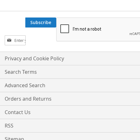
Subscribe
Sign
Up
for
Our
Privacy and Cookie Policy
Newsletter:
Search Terms
Advanced Search
Orders and Returns
Contact Us
RSS
Sitemap