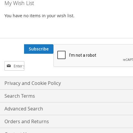
My Wish List
You have no items in your wish list.
Subscribe
Sign
Up
for
Our
Privacy and Cookie Policy
Newsletter:
Search Terms
Advanced Search
Orders and Returns