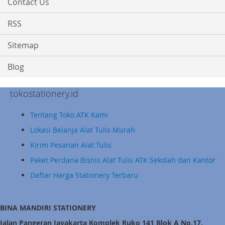
Contact Us
RSS
Sitemap
Blog
tokostationery.id
Tentang Toko ATK Kami
Lokasi Belanja Alat Tulis Murah
Kirim Pesanan Alat Tulis
Paket Perdana Bisnis Alat Tulis ATK Sekolah dan Kantor
Daftar Harga Stationery Terbaru
BINA MANDIRI STATIONERY
Jalan Pangeran Jayakarta Komplek Ruko 141 Blok A No.17,