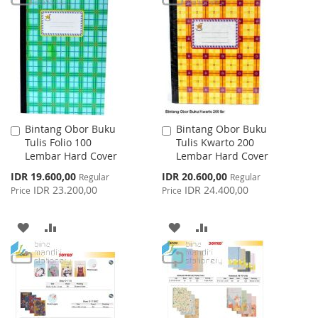
WISH
COMPARE
WISH
COMPARE
LIST
LIST
Bintang Obor Buku
Bintang Obor Buku
Add
Add
Tulis Folio 100
Tulis Kwarto 200
to
to
Lembar Hard Cover
Lembar Hard Cover
Cart
Cart
Special
Special
IDR 19.600,00
IDR 20.600,00
Regular
Regular
Price
Price
IDR 23.200,00
IDR 24.400,00
Price
Price
ADD
ADD
ADD
ADD
TO
TO
TO
TO
WISH
COMPARE
WISH
COMPARE
LIST
LIST