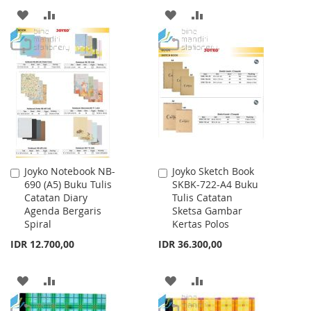
ADD
ADD
ADD
ADD
TO
TO
TO
TO
WISH
COMPARE
WISH
COMPARE
LIST
LIST
Joyko Notebook NB-
Joyko Sketch Book
Add
Add
690 (A5) Buku Tulis
SKBK-722-A4 Buku
to
to
Catatan Diary
Tulis Catatan
Cart
Cart
Agenda Bergaris
Sketsa Gambar
Spiral
Kertas Polos
IDR 12.700,00
IDR 36.300,00
ADD
ADD
ADD
ADD
TO
TO
TO
TO