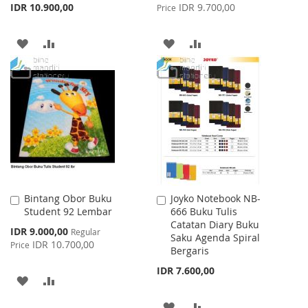
Price
IDR 10.900,00
IDR 9.700,00
Price
ADD
ADD
ADD
ADD
TO
TO
TO
TO
WISH
COMPARE
WISH
COMPARE
LIST
LIST
Bintang Obor Buku
Joyko Notebook NB-
Add
Add
Student 92 Lembar
666 Buku Tulis
to
to
Catatan Diary Buku
Cart
Cart
Special
IDR 9.000,00
Regular
Saku Agenda Spiral
Price
IDR 10.700,00
Price
Bergaris
IDR 7.600,00
ADD
ADD
TO
TO
ADD
ADD