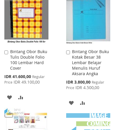
WISH
COMPARE
WISH
COMPARE
LIST
LIST
Bintang Obor Buku
Bintang Obor Buku
Add
Add
Tulis Double Folio
Kotak Besar 38
to
to
100 Lembar Hard
Lembar Belajar
Cart
Cart
Cover
Menulis Huruf
Aksara Angka
Special
IDR 41.600,00
Regular
Price
Special
IDR 49.100,00
IDR 3.800,00
Price
Regular
Price
IDR 4.500,00
Price
ADD
ADD
ADD
ADD
TO
TO
TO
TO
WISH
COMPARE
WISH
COMPARE
LIST