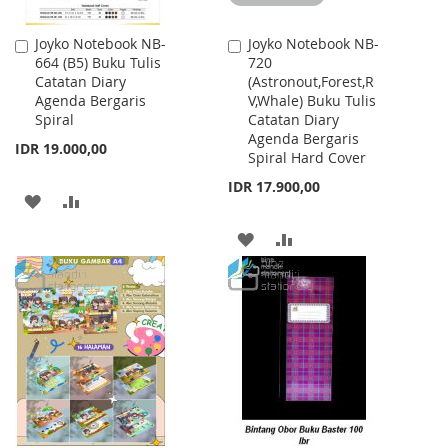
Joyko Notebook NB-
Joyko Notebook NB-
Add
Add
664 (B5) Buku Tulis
720
to
to
Catatan Diary
(Astronout,Forest,R
Cart
Cart
Agenda Bergaris
V,Whale) Buku Tulis
Spiral
Catatan Diary
Agenda Bergaris
IDR 19.000,00
Spiral Hard Cover
IDR 17.900,00
ADD
ADD
TO
TO
ADD
ADD
WISH
COMPARE
TO
TO
LIST
WISH
COMPARE
LIST