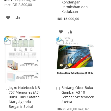
Regular
Kondangan
Price
IDR 2.800,00
Price
Pernikahan dan
Kedukaan
ADD
ADD
IDR 15.000,00
TO
TO
ADD
ADD
WISH
COMPARE
TO
TO
LIST
WISH
COMPARE
LIST
Joyko Notebook NB-
Bintang Obor Buku
Add
Add
707 Memories (A5)
Gambar A3 10
to
to
Buku Tulis Catatan
Lembar Sketchbook
Cart
Cart
Diary Agenda
Sketsa
Bergaris Spiral
Special
IDR 8.200,00
Regular