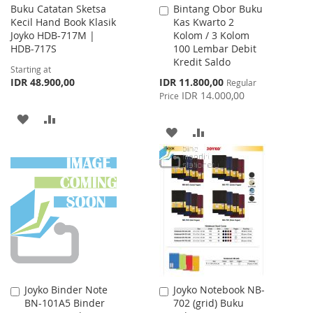
Buku Catatan Sketsa
Bintang Obor Buku
Add
Kecil Hand Book Klasik
Kas Kwarto 2
to
Joyko HDB-717M |
Kolom / 3 Kolom
Cart
HDB-717S
100 Lembar Debit
Kredit Saldo
Starting at
Special
IDR 48.900,00
IDR 11.800,00
Regular
Price
IDR 14.000,00
Price
ADD
ADD
ADD
ADD
TO
TO
TO
TO
WISH
COMPARE
WISH
COMPARE
LIST
LIST
Joyko Binder Note
Joyko Notebook NB-
Add
Add
BN-101A5 Binder
702 (grid) Buku
to
to