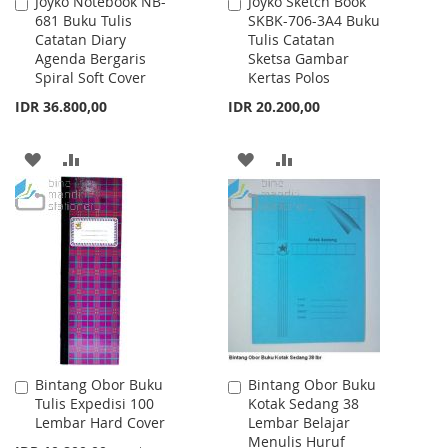
Joyko Notebook NB-
Joyko Sketch Book
Add
Add
681 Buku Tulis
SKBK-706-3A4 Buku
to
to
Catatan Diary
Tulis Catatan
Cart
Cart
Agenda Bergaris
Sketsa Gambar
Spiral Soft Cover
Kertas Polos
IDR 36.800,00
IDR 20.200,00
ADD
ADD
ADD
ADD
TO
TO
TO
TO
WISH
COMPARE
WISH
COMPARE
LIST
LIST
Bintang Obor Buku
Bintang Obor Buku
Add
Add
Tulis Expedisi 100
Kotak Sedang 38
to
to
Lembar Hard Cover
Lembar Belajar
Cart
Cart
Menulis Huruf