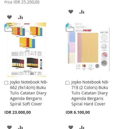
Price
IDR 25.200,00
Price
ADD
ADD
ADD
ADD
TO
TO
TO
TO
WISH
COMPARE
WISH
COMPARE
LIST
LIST
Joyko Notebook NB-
Joyko Notebook NB-
Add
Add
662 (9x14cm) Buku
718 (2 Colors) Buku
to
to
Tulis Catatan Diary
Tulis Catatan Diary
Cart
Cart
Agenda Bergaris
Agenda Bergaris
Spiral Soft Cover
Spiral Hard Cover
IDR 23.000,00
IDR 6.100,00
ADD
ADD
ADD
ADD