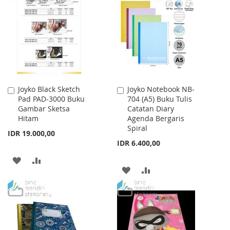
WISH
COMPARE
WISH
COMPARE
LIST
LIST
Joyko Black Sketch
Joyko Notebook NB-
Add
Add
Pad PAD-3000 Buku
704 (A5) Buku Tulis
to
to
Gambar Sketsa
Catatan Diary
Cart
Cart
Hitam
Agenda Bergaris
Spiral
IDR 19.000,00
IDR 6.400,00
ADD
ADD
ADD
ADD
TO
TO
TO
TO
WISH
COMPARE
WISH
COMPARE
LIST
LIST