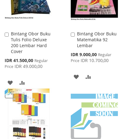
Bintang Obor Buku
Bintang Obor Buku
Add
Add
Tulis Folio Deluxe
Matematika 92
to
to
200 Lembar Hard
Lembar
Cart
Cart
Cover
Special
IDR 9.000,00
Regular
Price
Special
IDR 41.500,00
IDR 10.700,00
Regular
Price
Price
IDR 49.000,00
Price
ADD
ADD
ADD
ADD
TO
TO
TO
TO
WISH
COMPARE
WISH
COMPARE
LIST
LIST