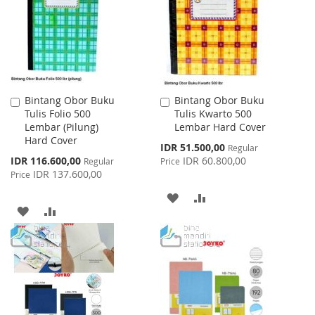
Bintang Obor Buku
Bintang Obor Buku
Add
Add
Tulis Folio 500
Tulis Kwarto 500
to
to
Lembar (Pilung)
Lembar Hard Cover
Cart
Cart
Hard Cover
Special
IDR 51.500,00
Regular
Price
Special
IDR 116.600,00
IDR 60.800,00
Regular
Price
Price
IDR 137.600,00
Price
ADD
ADD
ADD
ADD
TO
TO
TO
TO
WISH
COMPARE
WISH
COMPARE
LIST
LIST