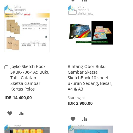
WISH
COMPARE
TO
TO
LIST
WISH
COMPARE
LIST
Joyko Sketch Book
Bintang Obor Buku
Add
SKBK-706-1A5 Buku
Gambar Sketsa
to
Tulis Catatan
SketchBook 10 sheet
Cart
Sketsa Gambar
ukuran Sedang, Besar,
Kertas Polos
A4 & A3
IDR 14.400,00
Starting at
IDR 2.900,00
ADD
ADD
ADD
ADD
TO
TO
TO
TO