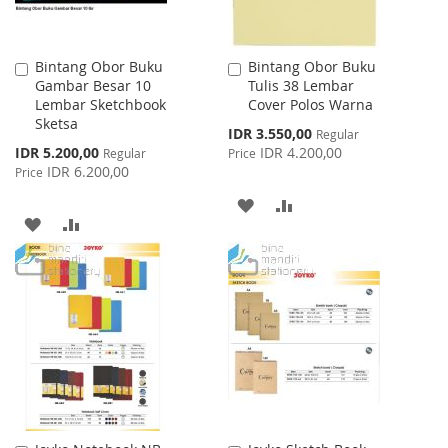
Bintang Obor Buku
Bintang Obor Buku
Add
Add
Gambar Besar 10
Tulis 38 Lembar
to
to
Lembar Sketchbook
Cover Polos Warna
Cart
Cart
Sketsa
Special
IDR 3.550,00
Regular
Price
Special
IDR 5.200,00
IDR 4.200,00
Regular
Price
Price
IDR 6.200,00
Price
ADD
ADD
ADD
ADD
TO
TO
TO
TO
WISH
COMPARE
WISH
COMPARE
LIST
LIST