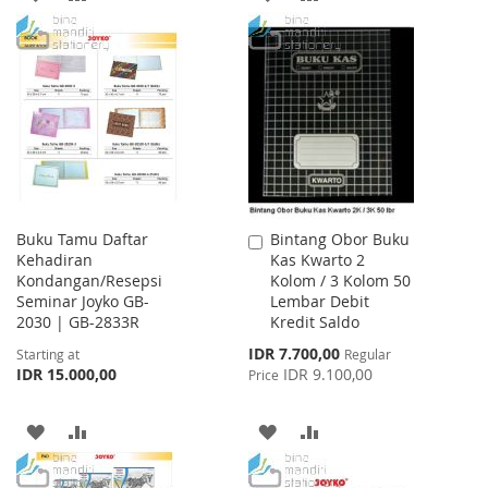
TO
TO
TO
TO
WISH
COMPARE
WISH
COMPARE
LIST
LIST
Buku Tamu Daftar
Bintang Obor Buku
Add
Kehadiran
Kas Kwarto 2
to
Kondangan/Resepsi
Kolom / 3 Kolom 50
Cart
Seminar Joyko GB-
Lembar Debit
2030 | GB-2833R
Kredit Saldo
Special
IDR 7.700,00
Starting at
Regular
Price
IDR 15.000,00
IDR 9.100,00
Price
ADD
ADD
ADD
ADD
TO
TO
TO
TO