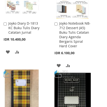
Joyko Diary D-1813
Joyko Notebook NB-
Add
Add
KC Buku Tulis Diary
712 Dessert (A5)
to
to
Catatan Jurnal
Buku Tulis Catatan
Cart
Cart
Diary Agenda
IDR 10.400,00
Bergaris Spiral
Hard Cover
ADD
ADD
IDR 6.100,00
TO
TO
ADD
ADD
WISH
COMPARE
TO
TO
LIST
WISH
COMPARE
LIST