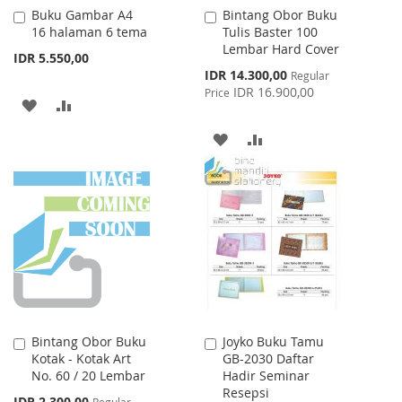
Buku Gambar A4
Bintang Obor Buku
Add
Add
16 halaman 6 tema
Tulis Baster 100
to
to
Lembar Hard Cover
Cart
Cart
IDR 5.550,00
Special
IDR 14.300,00
Regular
Price
IDR 16.900,00
Price
ADD
ADD
TO
TO
ADD
ADD
WISH
COMPARE
TO
TO
LIST
WISH
COMPARE
LIST
Bintang Obor Buku
Joyko Buku Tamu
Add
Add
Kotak - Kotak Art
GB-2030 Daftar
to
to
No. 60 / 20 Lembar
Hadir Seminar
Cart
Cart
Resepsi
Special
IDR 2.300,00