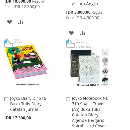
Special
IDR 10.800,00
Regular
Aksara Angka
Price
IDR 12.800,00
Price
Special
IDR 3.800,00
Regular
Price
IDR 4.500,00
Price
ADD
ADD
TO
TO
ADD
ADD
WISH
COMPARE
TO
TO
LIST
WISH
COMPARE
LIST
Joyko Diary D-1216
Joyko Notebook NB-
Add
Add
Buku Tulis Diary
710 Space Travel
to
to
Catatan Jurnal
(A5) Buku Tulis
Cart
Cart
Catatan Diary
IDR 17.300,00
Agenda Bergaris
Spiral Hard Cover