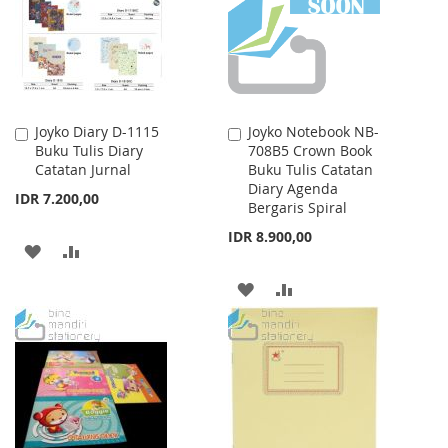
LIST
Joyko Diary D-1115
Joyko Notebook NB-
Add
Add
Buku Tulis Diary
708B5 Crown Book
to
to
Catatan Jurnal
Buku Tulis Catatan
Cart
Cart
Diary Agenda
IDR 7.200,00
Bergaris Spiral
IDR 8.900,00
ADD
ADD
TO
TO
ADD
ADD
WISH
COMPARE
TO
TO
LIST
WISH
COMPARE
LIST