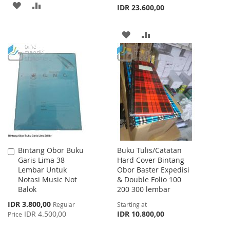
ADD
ADD
IDR 23.600,00
TO
TO
ADD
ADD
WISH
COMPARE
TO
TO
LIST
WISH
COMPARE
LIST
Bintang Obor Buku
Buku Tulis/Catatan
Add
Garis Lima 38
Hard Cover Bintang
to
Lembar Untuk
Obor Baster Expedisi
Cart
Notasi Music Not
& Double Folio 100
Balok
200 300 lembar
Special
IDR 3.800,00
Regular
Starting at
Price
IDR 4.500,00
IDR 10.800,00
Price