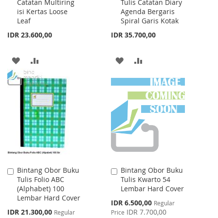
Catatan Multiring
Tulis Catatan Diary
Cart
Cart
isi Kertas Loose
Agenda Bergaris
Leaf
Spiral Garis Kotak
IDR 23.600,00
IDR 35.700,00
ADD
ADD
ADD
ADD
TO
TO
TO
TO
WISH
COMPARE
WISH
COMPARE
LIST
LIST
Bintang Obor Buku
Bintang Obor Buku
Add
Add
Tulis Folio ABC
Tulis Kwarto 54
to
to
(Alphabet) 100
Lembar Hard Cover
Cart
Cart
Lembar Hard Cover
Special
IDR 6.500,00
Regular
Price
Special
IDR 21.300,00
IDR 7.700,00
Regular
Price