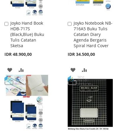
Joyko Hand Book
Joyko Notebook NB-
Add
Add
HDB-717S
716A5 Buku Tulis
to
to
(Black,Blue) Buku
Catatan Diary
Cart
Cart
Tulis Catatan
Agenda Bergaris
Sketsa
Spiral Hard Cover
IDR 48.900,00
IDR 34.500,00
ADD
ADD
ADD
ADD
TO
TO
TO
TO
WISH
COMPARE
WISH
COMPARE
LIST
LIST