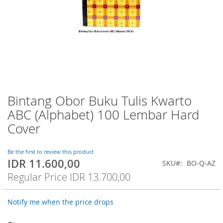
Bintang Obor Buku Tulis Kwarto
Skip
to
ABC (Alphabet) 100 Lembar Hard
the
Cover
beginning
of
the
Be the first to review this product
images
IDR 11.600,00
Special
SKU
BO-Q-AZ
gallery
Price
Regular Price
IDR 13.700,00
Notify me when the price drops